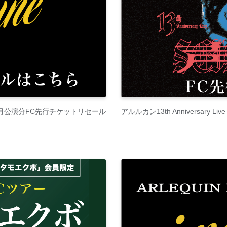
ne」8月公演分FC先行チケットリセール
アルルカン13th Anniversary L