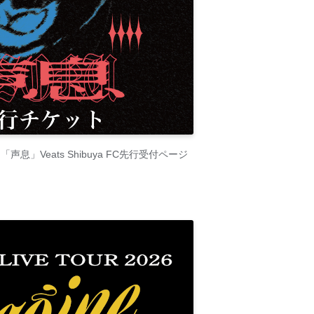
ive 「声息」Veats Shibuya FC先行受付ページ