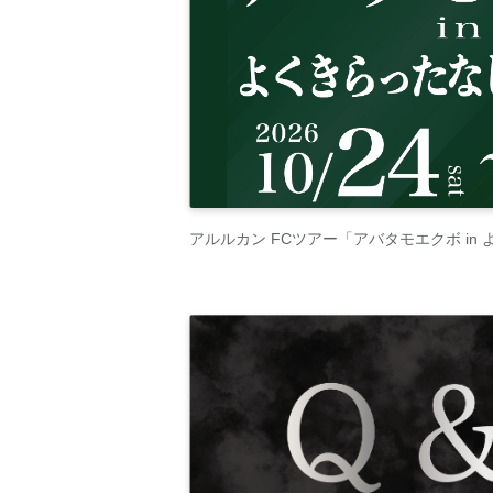
アルルカン FCツアー「アバタモエクボ in