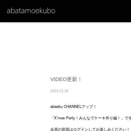
VIDEO更新！
2024
.
12
.
20
abaeku CHANNELアップ！
X’mas Party
で
「
！みんなでケーキ作り編！」
会員の皆様はログインしてお楽しみください！