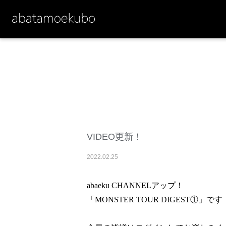
VIDEO更新！
2022
.
02
.
25
abaeku CHANNELアップ！
「MONSTER TOUR DIGEST①」です