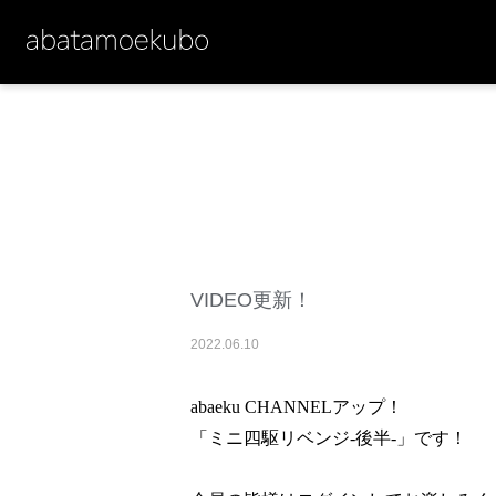
VIDEO更新！
2022
.
06
.
10
abaeku CHANNELアップ！
「ミニ四駆リベンジ-後半-」です！